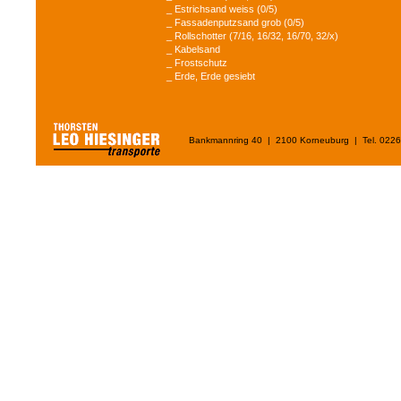
_ Estrichsand weiss (0/5)
_ Fassadenputzsand grob (0/5)
_ Rollschotter (7/16, 16/32, 16/70, 32/x)
_ Kabelsand
_ Frostschutz
_ Erde, Erde gesiebt
Bankmannring 40 | 2100 Korneuburg | Tel. 02262